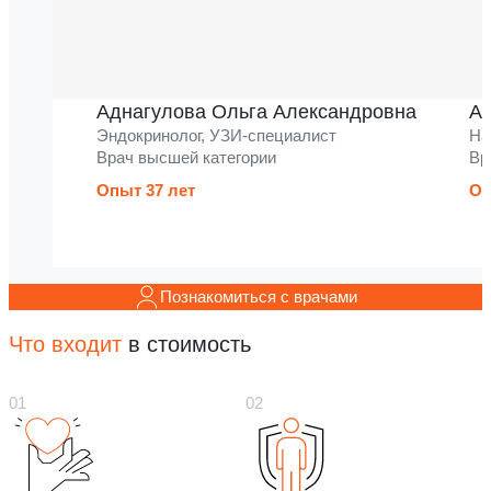
Аднагулова Ольга Александровна
Ак
Эндокринолог, УЗИ-специалист
На
Врач высшей категории
Вр
Опыт 37 лет
Оп
Познакомиться с врачами
Что входит
в стоимость