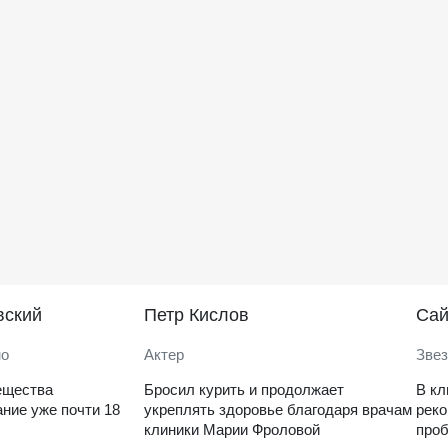
вский
Петр Кислов
Саи
но
Актер
Звез
ещества
Бросил курить и продолжает
В кл
ние уже почти 18
укреплять здоровье благодаря врачам
рек
клиники Марии Фроловой
проб