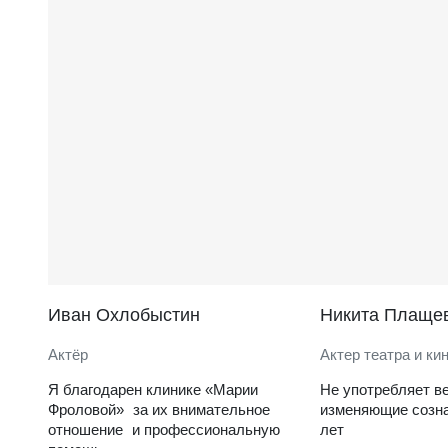
Иван Охлобыстин
Никита Плаще
Актёр
Актер театра и ки
Я благодарен клинике «Марии
Не употребляет в
Фроловой» за их внимательное
изменяющие созна
отношение и профессиональную
лет