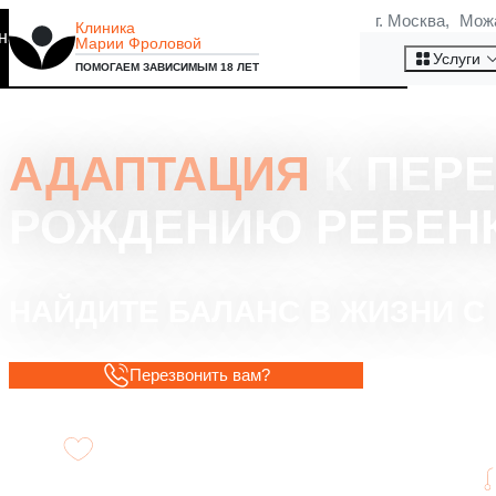
г. Москва, Мож
Клиника
на то, что мы используем
Марии Фроловой
Хорошо
Услуги
ПОМОГАЕМ ЗАВИСИМЫМ 18 ЛЕТ
АДАПТАЦИЯ
К ПЕРЕ
РОЖДЕНИЮ РЕБЕН
НАЙДИТЕ БАЛАНС В ЖИЗНИ 
Перезвонить вам?
Психологическая помощь в период
адаптации и изменений.