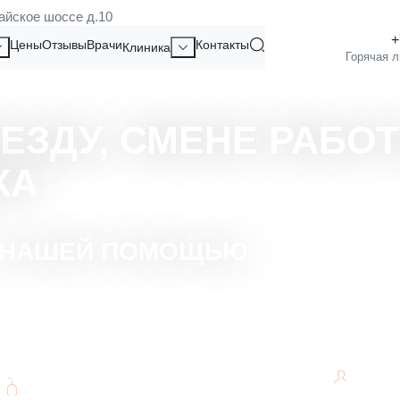
айское шоссе д.10
Цены
Отзывы
Врачи
Контакты
Клиника
ЕЗДУ, СМЕНЕ РАБОТ
КА
С НАШЕЙ ПОМОЩЬЮ
Консультации от квалифицированных и
Инди
опытных профессионалов.
консу