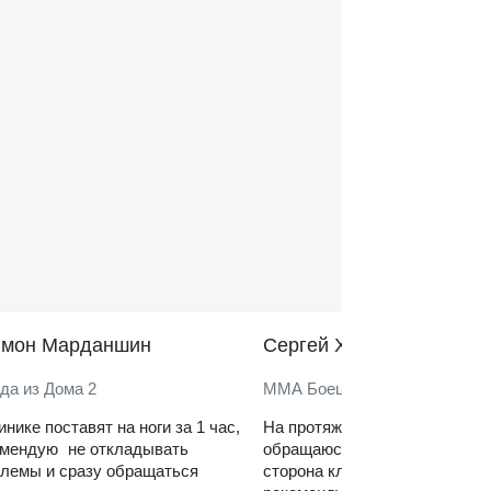
̆мон Марданшин
Сергей Харитонов
да из Дома 2
ММА Боец
инике поставят на ноги за 1 час,
На протяжении нескольких ле
омендую не откладывать
обращаюсь в клинику. Сильн
лемы и сразу обращаться
сторона клиники — реабилит