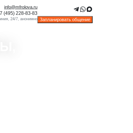
info@mfrolova.ru
Запланировать общение
Ы,
видуальные или семейные
льтации по вашему выбору.