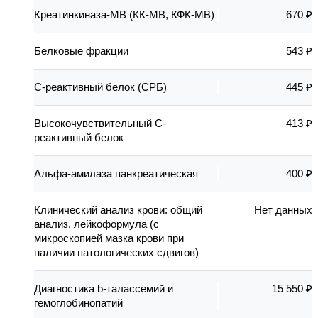
Креатинкиназа-МВ (КК-МВ, КФК-МВ)
670 ₽
Белковые фракции
543 ₽
С-реактивный белок (СРБ)
445 ₽
Высокочувствительный С-
413 ₽
реактивный белок
Альфа-амилаза панкреатическая
400 ₽
Клинический анализ крови: общий
Нет данных
анализ, лейкоформула (с
микроскопией мазка крови при
наличии патологических сдвигов)
Диагностика b-талассемий и
15 550 ₽
гемоглобинопатий