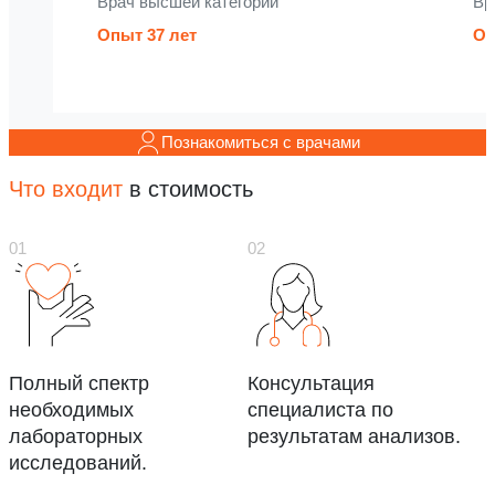
Врач высшей категории
Вр
Опыт 37 лет
Оп
Познакомиться с врачами
Что входит
в стоимость
Полный спектр
Консультация
необходимых
специалиста по
лабораторных
результатам анализов.
исследований.