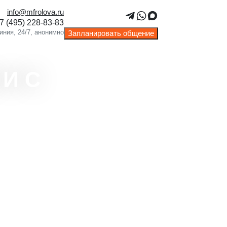
info@mfrolova.ru
Запланировать общение
 И С
Простая и удобная процедура.