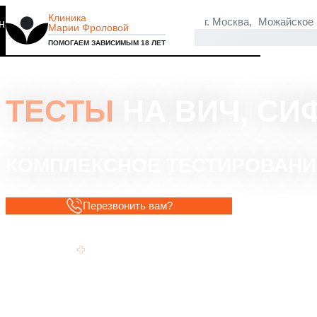
Клиника
г. Москва, Можайское
на то, что мы используем
Марии Фроловой
Хорошо
ПОМОГАЕМ ЗАВИСИМЫМ 18 ЛЕТ
ТЕСТЫ
НА ВИЧ, СИ
КОМПЛЕКСНОЕ ТЕСТИРОВАНИ
Перезвонить вам?
Быстрое получение результатов.