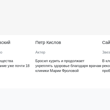
вский
Петр Кислов
Саи
но
Актер
Звез
ещества
Бросил курить и продолжает
В кл
ние уже почти 18
укреплять здоровье благодаря врачам
рек
клиники Марии Фроловой
проб