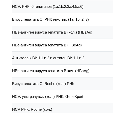
HCV, РНК, 6 генотипов (1а,1b,2,3а,4,5а,6)
Вирус гепатита С, РНК генотип. (1a, 1b, 2, 3)
HBs-антиген вируса гепатита В (кол.) (HBsAg)
HBе-антиген вируса гепатита В (HBeAg)
Антитела к ВИЧ 1 и 2 и антиген ВИЧ 1 и 2
HBs-антиген вируса гепатита В кач. (HBsAg)
Вирус гепатита С, Roche (кол.) РНК
HCV, ультрачувст. (кол.) РНК, GeneXpert
HCV РНК, Roche (кол.)