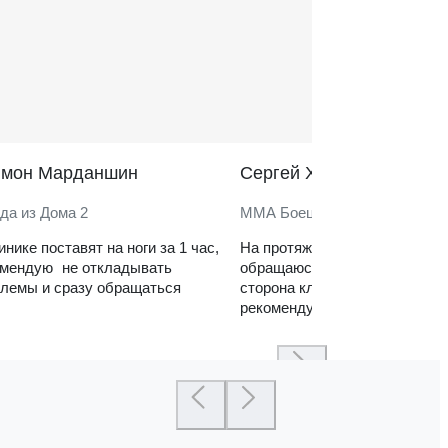
̆мон Марданшин
Сергей Харитонов
да из Дома 2
ММА Боец
инике поставят на ноги за 1 час,
На протяжении нескольких ле
омендую не откладывать
обращаюсь в клинику. Сильн
лемы и сразу обращаться
сторона клиники — реабилит
рекомендую