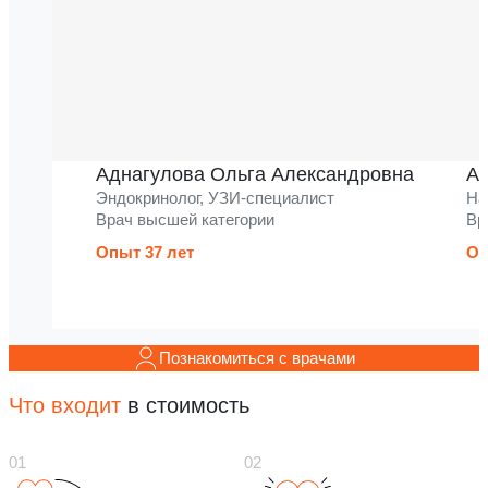
Аднагулова Ольга Александровна
Ак
Эндокринолог, УЗИ-специалист
На
Врач высшей категории
Вр
Опыт 37 лет
Оп
Познакомиться с врачами
Что входит
в стоимость