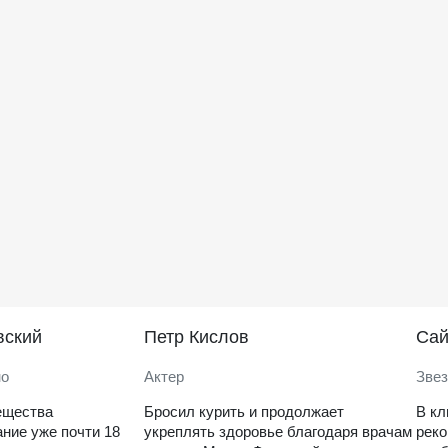
вский
Петр Кислов
Саи
но
Актер
Звез
ещества
Бросил курить и продолжает
В кл
ние уже почти 18
укреплять здоровье благодаря врачам
рек