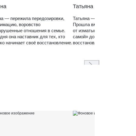
на
Татьяна
а — пережила передозировки,
Татьяна — мама зависимого 
имацию, воровство
Прошла вместе с ним путь
зрушенные отношения в семье.
от изматывающих попыток «с
дня она наставник для тех, кто
самой» до спокойного, систем
ко начинает своё восстановление.
восстановления семьи.