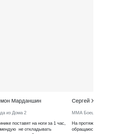
̆мон Марданшин
Сергей Харитонов
да из Дома 2
ММА Боец
инике поставят на ноги за 1 час,
На протяжении нескольких ле
омендую не откладывать
обращаюсь в клинику. Сильн