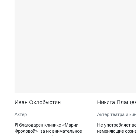
Иван Охлобыстин
Никита Плаще
Актёр
Актер театра и ки
Я благодарен клинике «Марии
Не употребляет в
Фроловой» за их внимательное
изменяющие созна