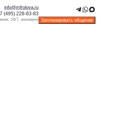
info@mfrolova.ru
Запланировать общение
ржка 24/7 — связь через WhatsApp и
ram.