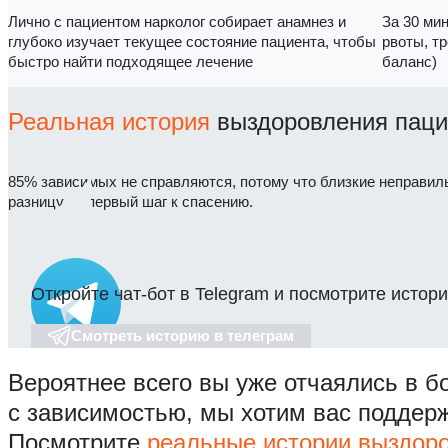
Лично с пациентом нарколог собирает анамнез и
За 30 ми
глубоко изучает текущее состояние пациента, чтобы
рвоты, т
быстро найти подходящее лечение
баланс)
Реальная история
выздоровления паци
85% зависимых не справляются, потому что близкие неправил
разницу — первый шаг к спасению.
Откройте чат-бот в Telegram и посмотрите истори
Смотреть историю в телеграм
Вероятнее всего вы уже отчаялись в б
с зависимостью, мы хотим вас поддер
Посмотрите
реальные истории выздор