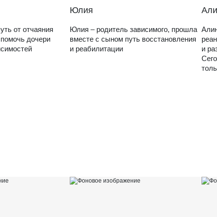
Юлия
Али
уть от отчаяния
Юлия – родитель зависимого, прошла
Алин
 помочь дочери
вместе с сыном путь восстановления
реан
исимостей
и реабилитации
и ра
Сего
толь