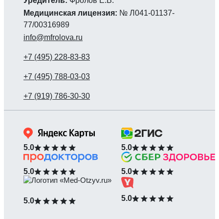
Уредитель:
Фролов Е.В.
Медицинская лицензия:
№ Л041-01137-
77/00316989
info@mfrolova.ru
5.0
5.0
5.0
5.0
5.0
5.0