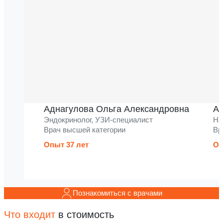
Аднагулова Ольга Александровна
Ак
Эндокринолог, УЗИ-специалист
На
Врач высшей категории
Вр
Опыт 37 лет
Оп
Познакомиться с врачами
Что входит
в стоимость