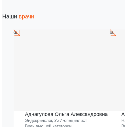
Наши
врачи
Аднагулова Ольга Александровна
Ак
Эндокринолог, УЗИ-специалист
На
Врач высшей категории
Вр