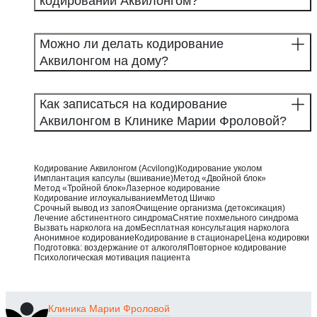
кодировании Аквилонгом?
Можно ли делать кодирование
Аквилонгом на дому?
Как записаться на кодирование
Аквилонгом в Клинике Марии Фроловой?
Кодирование Аквилонгом (Acvilong)
Кодирование уколом
Имплантация капсулы (вшивание)
Метод «Двойной блок»
Метод «Тройной блок»
Лазерное кодирование
Кодирование иглоукалыванием
Метод Шичко
Срочный вывод из запоя
Очищение организма (детоксикация)
Лечение абстинентного синдрома
Снятие похмельного синдрома
Вызвать нарколога на дом
Бесплатная консультация нарколога
Анонимное кодирование
Кодирование в стационаре
Цена кодировки
Подготовка: воздержание от алкоголя
Повторное кодирование
Психологическая мотивация пациента
Клиника
Марии Фроловой