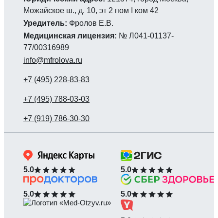
Можайское ш., д. 10, эт 2 пом I ком 42
Уредитель:
Фролов Е.В.
Медицинская лицензия:
№ Л041-01137-
77/00316989
info@mfrolova.ru
5.0
5.0
5.0
5.0