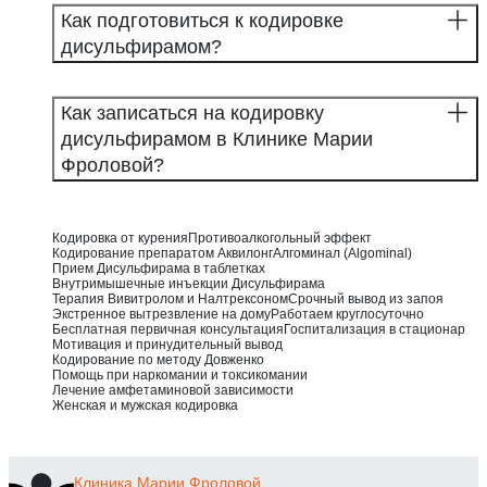
Как подготовиться к кодировке
дисульфирамом?
Как записаться на кодировку
дисульфирамом в Клинике Марии
Фроловой?
Кодировка от курения
Противоалкогольный эффект
Кодирование препаратом Аквилонг
Алгоминал (Algominal)
Прием Дисульфирама в таблетках
Внутримышечные инъекции Дисульфирама
Терапия Вивитролом и Налтрексоном
Срочный вывод из запоя
Экстренное вытрезвление на дому
Работаем круглосуточно
Бесплатная первичная консультация
Госпитализация в стационар
Мотивация и принудительный вывод
Кодирование по методу Довженко
Помощь при наркомании и токсикомании
Лечение амфетаминовой зависимости
Женская и мужская кодировка
Клиника
Марии Фроловой