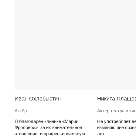
Иван Охлобыстин
Никита Плаще
Актёр
Актер театра и ки
Я благодарен клинике «Марии
Не употребляет в
Фроловой» за их внимательное
изменяющие созна
отношение и профессиональную
лет