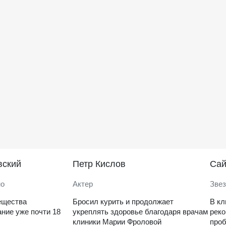
вский
Петр Кислов
Саи
но
Актер
Звез
ещества
Бросил курить и продолжает
В кл
ние уже почти 18
укреплять здоровье благодаря врачам
рек
клиники Марии Фроловой
проб