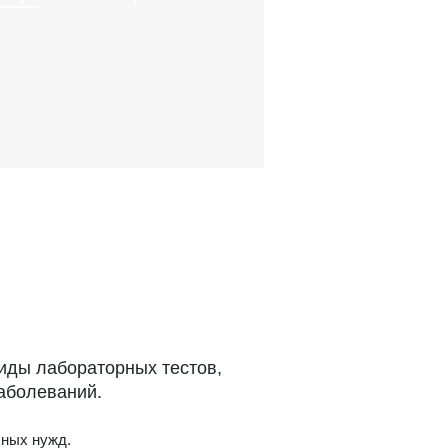
иды лабораторных тестов,
аболеваний.
чных нужд.