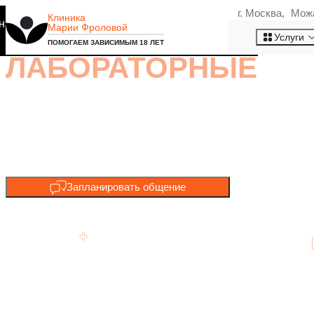
г. Москва, Мож
Клиника
на то, что мы используем
Марии Фроловой
Хорошо
Услуги
ПОМОГАЕМ ЗАВИСИМЫМ 18 ЛЕТ
ЛАБОРАТОРНЫЕ
ИССЛЕДОВАНИЯ
РЕЗУЛЬТАТЫ, НА 
Запланировать общение
Быстрая выдача результатов.