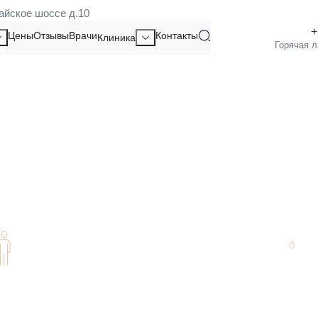
айское шоссе д.10
Цены
Отзывы
Врачи
Контакты
Клиника
КОТОРЫЕ МОЖНО ПО
Полная конфиденциальность полученных
Дос
данных.