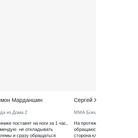
̆мон Марданшин
Сергей Харитонов
да из Дома 2
ММА Боец
инике поставят на ноги за 1 час,
На протяжении нескольких ле
омендую не откладывать
обращаюсь в клинику. Сильн
лемы и сразу обращаться
сторона клиники — реабилит