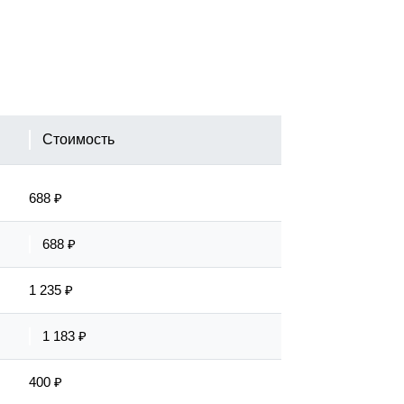
Стоимость
688 ₽
688 ₽
1 235 ₽
1 183 ₽
400 ₽