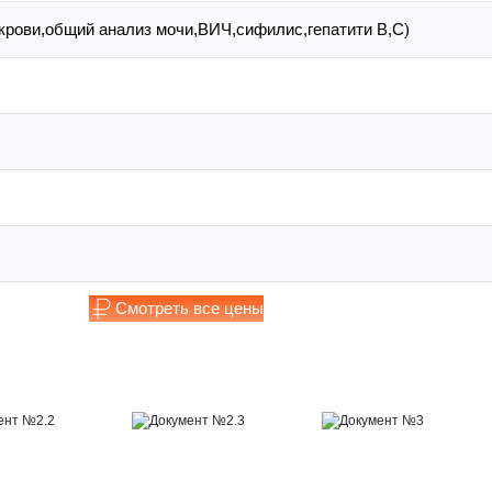
крови,общий анализ мочи,ВИЧ,сифилис,гепатити В,С)
Смотреть все цены