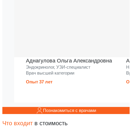
Аднагулова Ольга Александровна
Ак
Эндокринолог, УЗИ-специалист
На
Врач высшей категории
Вр
Опыт 37 лет
Оп
Познакомиться с врачами
Что входит
в стоимость