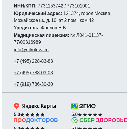
ИНН/КПП:
7731153742 / 773101001
Юридический адрес:
121374, город Москва,
Можайское ш., д. 10, эт 2 пом I ком 42
Уредитель:
Фролов Е.В.
Медицинская лицензия:
№ Л041-01137-
77/00316989
info@mfrolova.ru
5.0
5.0
5.0
5.0