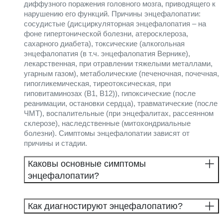
диффузного поражения головного мозга, приводящего к
нарушению его функций. Причины энцефалопатии:
сосудистые (дисциркуляторная энцефалопатия – на
фоне гипертонической болезни, атеросклероза,
сахарного диабета), токсические (алкогольная
энцефалопатия (в т.ч. энцефалопатия Вернике),
лекарственная, при отравлении тяжелыми металлами,
угарным газом), метаболические (печеночная, почечная,
гипогликемическая, тиреотоксическая, при
гиповитаминозах (В1, В12)), гипоксические (после
реанимации, остановки сердца), травматические (после
ЧМТ), воспалительные (при энцефалитах, рассеянном
склерозе), наследственные (митохондриальные
болезни). Симптомы энцефалопатии зависят от
причины и стадии.
Каковы основные симптомы
энцефалопатии?
Как диагностируют энцефалопатию?