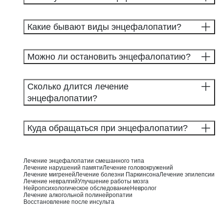
Какие бывают виды энцефалопатии?
Можно ли остановить энцефалопатию?
Сколько длится лечение
энцефалопатии?
Куда обращаться при энцефалопатии?
Лечение энцефалопатии смешанного типа
Лечение нарушений памяти
Лечение головокружений
Лечение мигреней
Лечение болезни Паркинсона
Лечение эпилепсии
Лечение невралгий
Улучшение работы мозга
Нейропсихологическое обследование
Невролог
Лечение алкогольной полинейропатии
Восстановление после инсульта