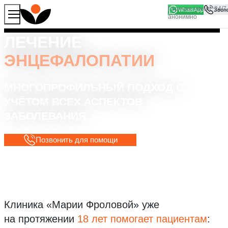
WhatsApp
Продолжая работу с сайтом, вы соглашаетесь на то, что
Хорошо
мы используем файлы
cookies
ЛЕЧЕНИЕ
ЭНЦЕФАЛОПАТИИ
МНОГОПРОФИЛЬНЫЙ ПОДХОД С
УЧЁТОМ ВСЕХ АСПЕКТОВ
ЗАБОЛЕВАНИЯ
Позвонить для помощи
Клиника «Марии Фроловой»
уже
на протяжении
18 лет помогает пациентам
: