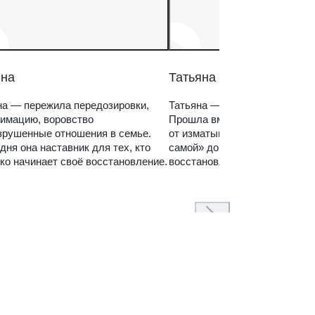
на
Татьяна
а — пережила передозировки,
Татьяна — мама зависимого 
имацию, воровство
Прошла вместе с ним путь
зрушенные отношения в семье.
от изматывающих попыток «с
дня она наставник для тех, кто
самой» до спокойного, систем
ко начинает своё восстановление.
восстановления семьи.