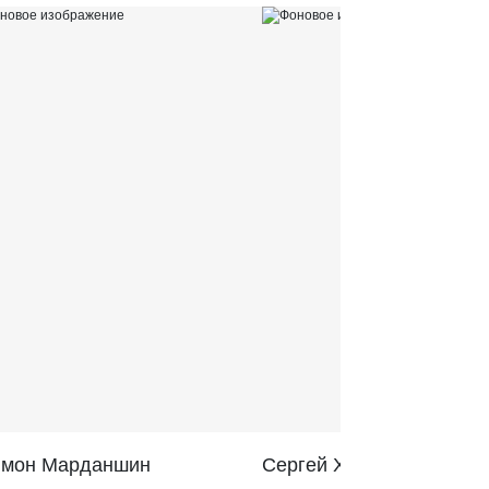
̆мон Марданшин
Сергей Харитонов