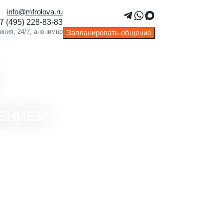
info@mfrolova.ru
Запланировать общение
ЕНИЕМ
рое облегчение симптомов
симости