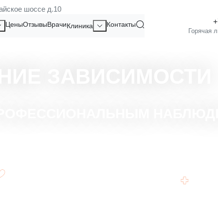
айское шоссе д.10
Цены
Отзывы
Врачи
Контакты
Клиника
НИЕ ЗАВИСИМОСТИ
 ПРОФЕССИОНАЛЬНЫМ НАБЛЮД
Быст
Индивидуальная схема подбора терапии
зави