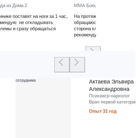
да из Дома 2
ММА Боец
инике поставят на ноги за 1 час,
На протяжении нескольких ле
омендую не откладывать
обращаюсь в клинику. Сильн
лемы и сразу обращаться
сторона клиники — реабилит
рекомендую
Актаева Эльвира
Александровна
Психиатр-нарколог
Врач первой категории
Опыт 31 год