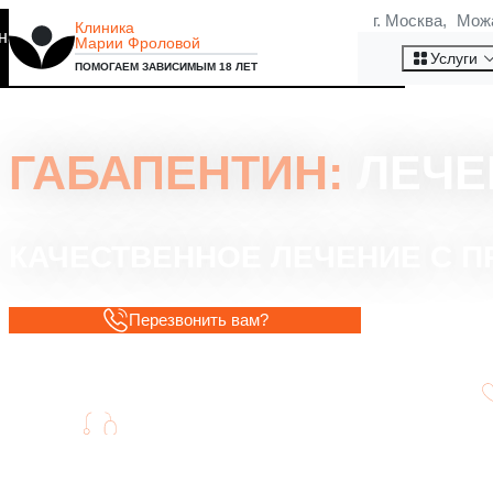
г. Москва, Мож
Клиника
на то, что мы используем
Марии Фроловой
Хорошо
Услуги
ПОМОГАЕМ ЗАВИСИМЫМ 18 ЛЕТ
ГАБАПЕНТИН:
ЛЕЧЕ
КАЧЕСТВЕННОЕ ЛЕЧЕНИЕ С
Перезвонить вам?
Постоянное наблюдение специалистов