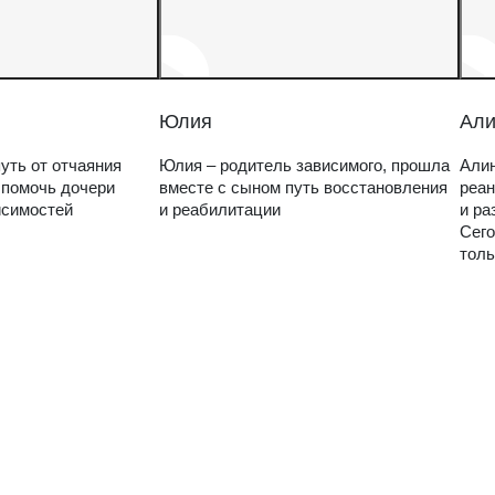
Юлия
Али
уть от отчаяния
Юлия – родитель зависимого, прошла
Алин
 помочь дочери
вместе с сыном путь восстановления
реан
исимостей
и реабилитации
и ра
Сего
толь