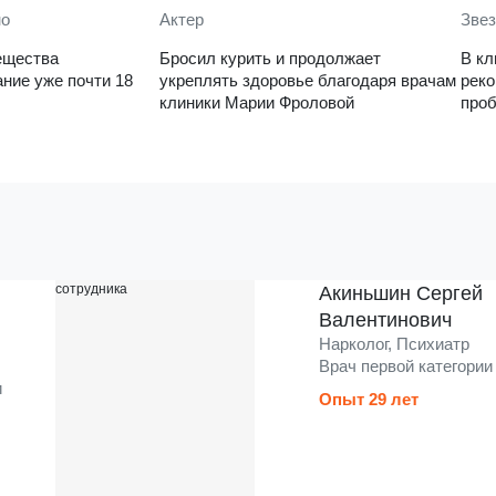
но
Актер
Звез
ещества
Бросил курить и продолжает
В кл
ние уже почти 18
укреплять здоровье благодаря врачам
рек
клиники Марии Фроловой
проб
Акиньшин Сергей
Валентинович
Нарколог, Психиатр
Врач первой категории
и
Опыт 29 лет