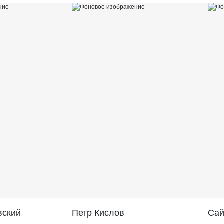
вский
Петр Кислов
Саи