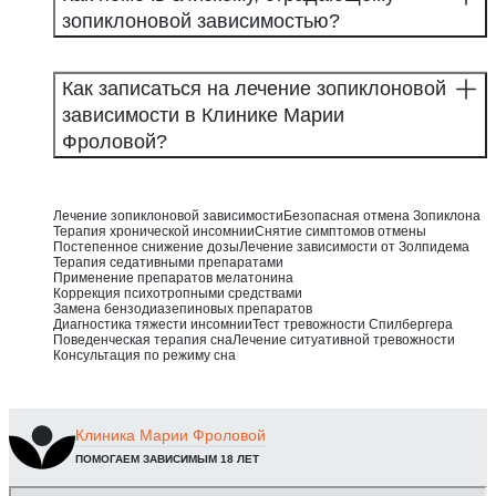
зопиклоновой зависимостью?
Как записаться на лечение зопиклоновой
зависимости в Клинике Марии
Фроловой?
Лечение зопиклоновой зависимости
Безопасная отмена Зопиклона
Терапия хронической инсомнии
Снятие симптомов отмены
Постепенное снижение дозы
Лечение зависимости от Золпидема
Терапия седативными препаратами
Применение препаратов мелатонина
Коррекция психотропными средствами
Замена бензодиазепиновых препаратов
Диагностика тяжести инсомнии
Тест тревожности Спилбергера
Поведенческая терапия сна
Лечение ситуативной тревожности
Консультация по режиму сна
Клиника
Марии Фроловой
ПОМОГАЕМ ЗАВИСИМЫМ 18 ЛЕТ