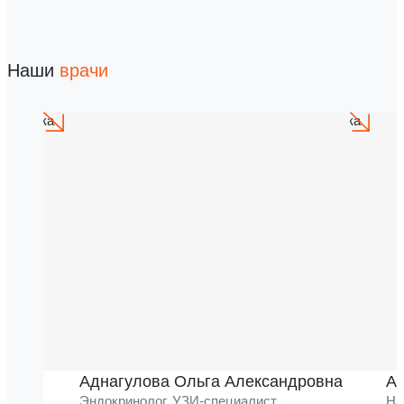
Наши
врачи
Аднагулова Ольга Александровна
Ак
Эндокринолог, УЗИ-специалист
На