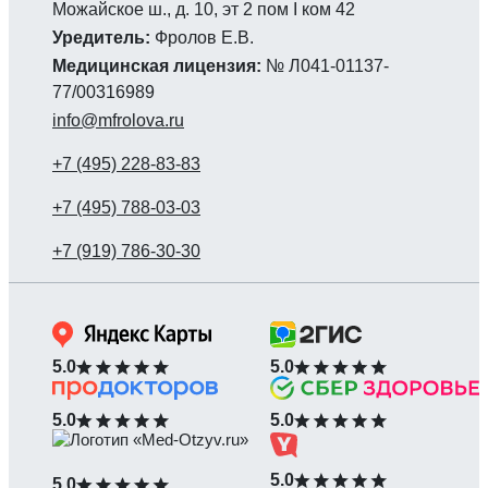
Можайское ш., д. 10, эт 2 пом I ком 42
Уредитель:
Фролов Е.В.
Медицинская лицензия:
№ Л041-01137-
77/00316989
info@mfrolova.ru
5.0
5.0
5.0
5.0
5.0
5.0