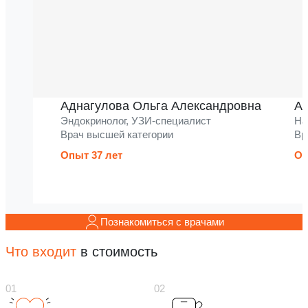
Аднагулова Ольга Александровна
Ак
Эндокринолог, УЗИ-специалист
На
Врач высшей категории
Вр
Опыт 37 лет
Оп
Познакомиться с врачами
Что входит
в стоимость