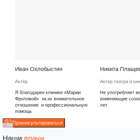
Иван Охлобыстин
Никита Плаще
Актёр
Актер театра и ки
Я благодарен клинике «Марии
Не употребляет в
Фроловой» за их внимательное
изменяющие созна
отношение и профессиональную
лет
помощь
Проконсультироваться
Наши
врачи