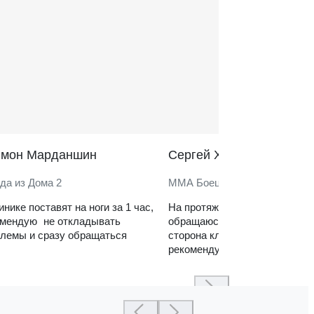
̆мон Марданшин
Сергей Харитонов
да из Дома 2
ММА Боец
инике поставят на ноги за 1 час,
На протяжении нескольких ле
омендую не откладывать
обращаюсь в клинику. Сильн
лемы и сразу обращаться
сторона клиники — реабилит
рекомендую