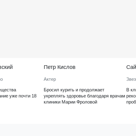
вский
Петр Кислов
Саи
но
Актер
Звез
ещества
Бросил курить и продолжает
В кл
ние уже почти 18
укреплять здоровье благодаря врачам
рек
клиники Марии Фроловой
проб