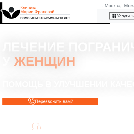
г. Москва, Мож
Клиника
на то, что мы используем
Марии Фроловой
Хорошо
Услуги
ПОМОГАЕМ ЗАВИСИМЫМ 18 ЛЕТ
ЛЕЧЕНИЕ ПОГРАНИ
У
ЖЕНЩИН
ПОМОЩЬ В УЛУЧШЕНИИ КАЧЕ
Перезвонить вам?
Специалисты с опытом работы