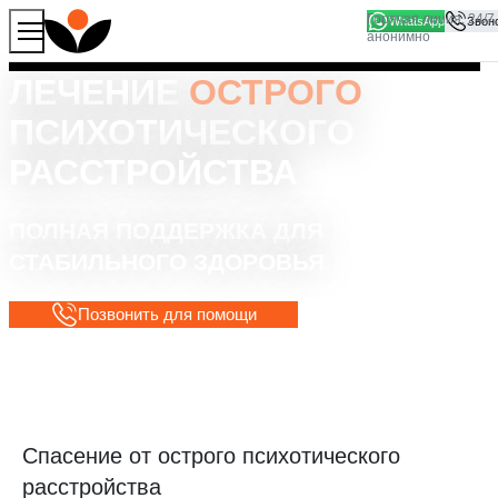
WhatsApp
Продолжая работу с сайтом, вы соглашаетесь на то, что
Хорошо
мы используем файлы
cookies
ЛЕЧЕНИЕ
ОСТРОГО
ПСИХОТИЧЕСКОГО
РАССТРОЙСТВА
ПОЛНАЯ ПОДДЕРЖКА ДЛЯ
СТАБИЛЬНОГО ЗДОРОВЬЯ
Позвонить для помощи
Спасение от острого психотического
расстройства