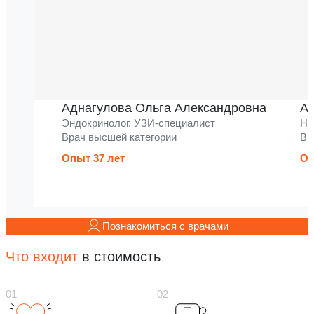
Аднагулова Ольга Александровна
Ак
Эндокринолог, УЗИ-специалист
На
Врач высшей категории
Вр
Опыт 37 лет
Оп
Познакомиться с врачами
Что входит
в стоимость