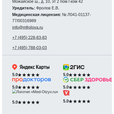
Можайское ш., д. 10, эт 2 пом I ком 42
Уредитель:
Фролов Е.В.
Медицинская лицензия:
№ Л041-01137-
77/00316989
info@mfrolova.ru
5.0
5.0
5.0
5.0
5.0
5.0