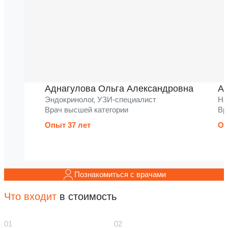
Аднагулова Ольга Александровна
Ак
Эндокринолог, УЗИ-специалист
На
Врач высшей категории
Вр
Опыт 37 лет
Оп
Познакомиться с врачами
Что входит
в стоимость