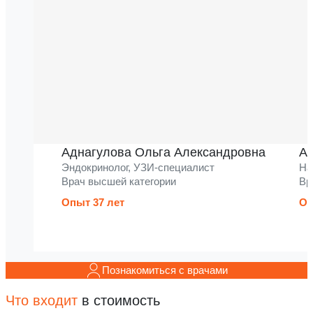
Аднагулова Ольга Александровна
Ак
Эндокринолог, УЗИ-специалист
На
Врач высшей категории
Вр
Опыт 37 лет
Оп
Познакомиться с врачами
Что входит
в стоимость