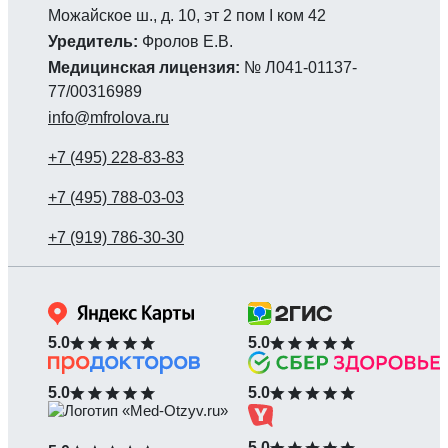
Можайское ш., д. 10, эт 2 пом I ком 42
Уредитель:
Фролов Е.В.
Медицинская лицензия:
№ Л041-01137-
77/00316989
info@mfrolova.ru
5.0
5.0
5.0
5.0
5.0