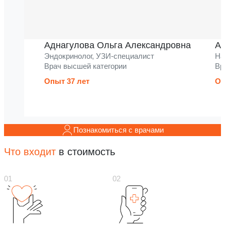
Аднагулова Ольга Александровна
Ак
Эндокринолог, УЗИ-специалист
На
Врач высшей категории
Вр
Опыт 37 лет
Оп
Познакомиться с врачами
Что входит
в стоимость