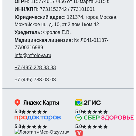
ОГРН:
1157746177456 от 10 марта 2015 г.
ИНН/КПП:
7731153742 / 773101001
Юридический адрес:
121374, город Москва,
Можайское ш., д. 10, эт 2 пом I ком 42
Уредитель:
Фролов Е.В.
Медицинская лицензия:
№ Л041-01137-
77/00316989
info@mfrolova.ru
5.0
5.0
5.0
5.0