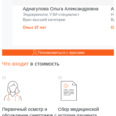
Аднагулова Ольга Александровна
Ак
Эндокринолог, УЗИ-специалист
На
Врач высшей категории
Вр
Опыт 37 лет
Оп
Познакомиться с врачами
Что входит
в стоимость
Первичный осмотр и
Сбор медицинской
обсуждение симптомов с
истории пациента.