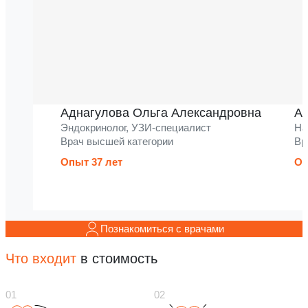
Аднагулова Ольга Александровна
Ак
Эндокринолог, УЗИ-специалист
На
Врач высшей категории
Вр
Опыт 37 лет
Оп
Познакомиться с врачами
Что входит
в стоимость