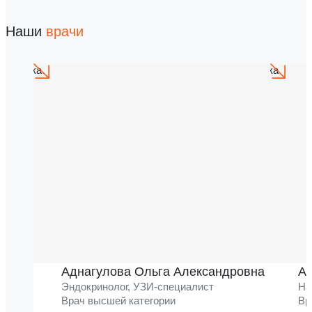
Наши
врачи
Аднагулова Ольга Александровна
Ак
Эндокринолог, УЗИ-специалист
На
Врач высшей категории
Вр