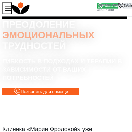
WhatsApp
Продолжая работу с сайтом, вы соглашаетесь на то, что
Хорошо
мы используем файлы
cookies
ПРЕОДОЛЕНИЕ
ЭМОЦИОНАЛЬНЫХ
ТРУДНОСТЕЙ
ГИБКОСТЬ В ПОДХОДАХ И ТЕРАПИИ В
ЗАВИСИМОСТИ ОТ ВАШИХ
ПОТРЕБНОСТЕЙ
Позвонить для помощи
Клиника «Марии Фроловой»
уже