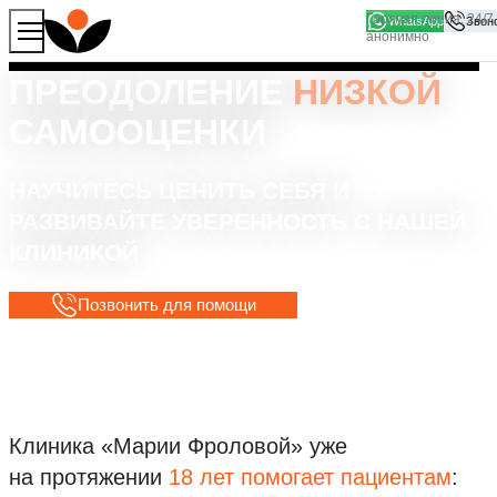
WhatsApp
Продолжая работу с сайтом, вы соглашаетесь на то, что
Хорошо
мы используем файлы
cookies
ПРЕОДОЛЕНИЕ
НИЗКОЙ
САМООЦЕНКИ
НАУЧИТЕСЬ ЦЕНИТЬ СЕБЯ И
РАЗВИВАЙТЕ УВЕРЕННОСТЬ С НАШЕЙ
КЛИНИКОЙ
Позвонить для помощи
Клиника «Марии Фроловой»
уже
на протяжении
18 лет помогает пациентам
: