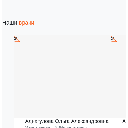
Наши
врачи
Аднагулова Ольга Александровна
Ак
Эндокринолог, УЗИ-специалист
На