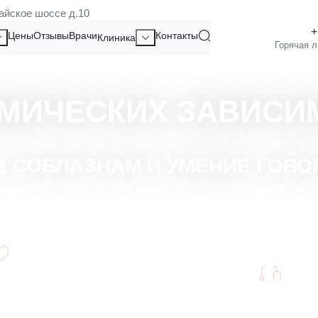
айское шоссе д.10
Цены
Отзывы
Врачи
Контакты
Клиника
МИЧЕСКИХ ЗАВИСИ
 СОБЛАЗНАМ И УМЕНИЕ ГОВО
Свыше 1000 спасённых жизней за 17 лет
Рабо
работы клиники
за вс