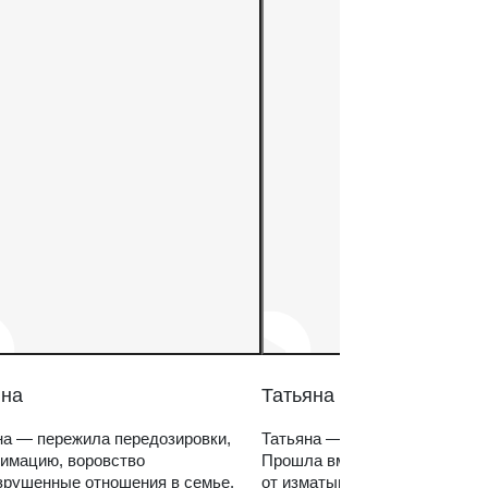
на
Татьяна
а — пережила передозировки,
Татьяна — мама зависимого 
имацию, воровство
Прошла вместе с ним путь
зрушенные отношения в семье.
от изматывающих попыток «с