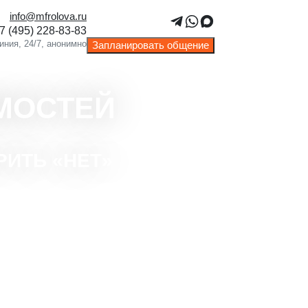
info@mfrolova.ru
Запланировать общение
МОСТЕЙ
РИТЬ «НЕТ»
та с тяжёлыми случаями — берёмся
ех