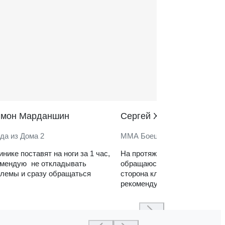
̆мон Марданшин
Сергей Харитонов
да из Дома 2
ММА Боец
инике поставят на ноги за 1 час,
На протяжении нескольких ле
омендую не откладывать
обращаюсь в клинику. Сильн
лемы и сразу обращаться
сторона клиники — реабилит
рекомендую