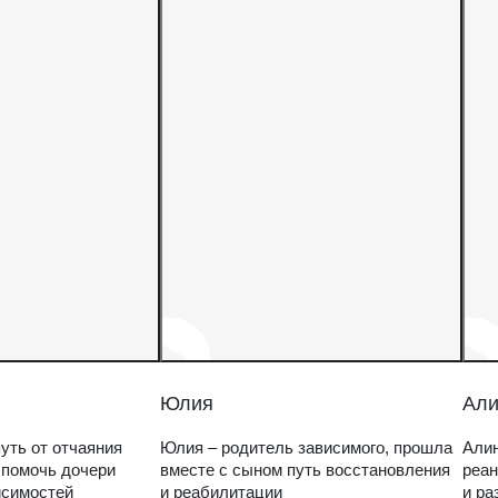
Юлия
Али
уть от отчаяния
Юлия – родитель зависимого, прошла
Алин
 помочь дочери
вместе с сыном путь восстановления
реан
исимостей
и реабилитации
и ра