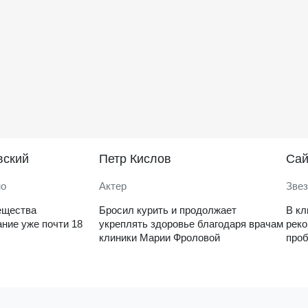
вский
Петр Кислов
Саи
но
Актер
Звез
ещества
Бросил курить и продолжает
В кл
ние уже почти 18
укреплять здоровье благодаря врачам
рек
клиники Марии Фроловой
проб