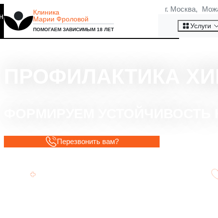
г. Москва, Мож
Клиника
на то, что мы используем
Марии Фроловой
Хорошо
Услуги
ПОМОГАЕМ ЗАВИСИМЫМ 18 ЛЕТ
ПРОФИЛАКТИКА ХИ
ФОРМИРУЕМ УСТОЙЧИВОСТЬ К
Перезвонить вам?
100% Анонимность (Юридическое
подкрепление)