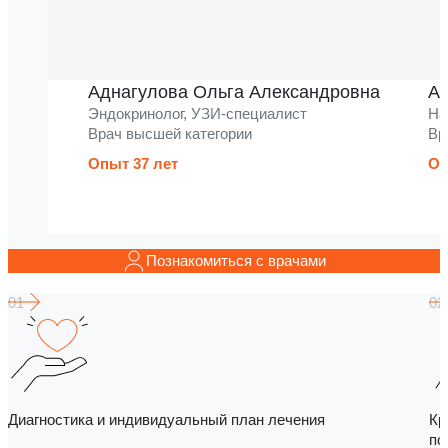
Аднагулова Ольга Александровна
Ак
Эндокринолог, УЗИ-специалист
На
Врач высшей категории
Вр
Опыт 37 лет
Оп
Познакомиться с врачами
Диагностика и индивидуальный план лечения
Кр
по