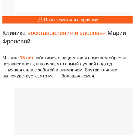
Прием (осмотр, консультация) врача-
6 000 ₽
терапевта
Прием (осмотр, консультация) врача-
Познакомиться с врачами
терапевта кандидат медицинских наук
8 500 ₽
,глав.врач
Клиника
восстановления
и здоровья
Марии
Прием (осмотр, консультация) врача-
7 000 ₽
уролога первичный
Фроловой
Прием (осмотр, консультация) врача-
6 000 ₽
уролога повторный
Мы уже
18 лет
заботимся о пациентах и помогаем обрести
Прием(осмотр, консультация ) врача
5 500 ₽
независимость, и поняли, что самый лучший подход
травматолога
— мягкая сила с заботой и вниманием. Внутри клиники
Перевод результатов на английский
550 ₽
вы почувствуете, что мы — большая семья.
язык
10 000 -
Прием (осмотр, консультация) врача-
уролога высшая категория
15 000 ₽
Прием (осмотр, консультация) врача-
5 000 ₽
косметолога
Стоимость зависит от объема используемых препаратов
и тяжести состояния пациента.