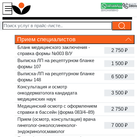
WhatsApp
Продолжая работу с сайтом, вы соглашаетесь на то, что
Стоимость услуг
Хорошо
мы используем файлы
cookies
Прием специалистов
Бланк медицинского заключения -
2 750 ₽
справка формы №003 В/У
Выписка ЛП на рецептурном бланке
1 500 ₽
формы 107
Выписка-ЛП на рецептурном бланке
6 500 ₽
формы 148
Консультация и осмотр
онкодерматолога кандидата
3 500 ₽
медицинских наук
Медицинский осмотр с оформлением
2 750 ₽
справки в бассейн (форма 083/4–89)
Прием (осмотр, консультация) врача
гинеголог-онколог,гинеколог-
7 000 ₽
эндокринолог,мамолог