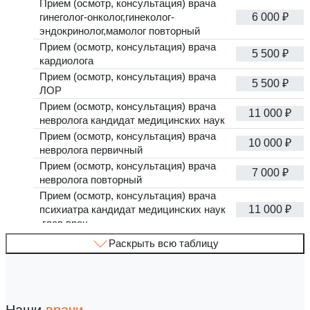
Прием (осмотр, консультация) врача
гинеголог-онколог,гинеколог-
6 000 ₽
эндокринолог,мамолог повторный
Прием (осмотр, консультация) врача
5 500 ₽
кардиолога
Прием (осмотр, консультация) врача
5 500 ₽
ЛОР
Прием (осмотр, консультация) врача
11 000 ₽
невролога кандидат медицинских наук
Прием (осмотр, консультация) врача
10 000 ₽
невролога первичный
Прием (осмотр, консультация) врача
7 000 ₽
невролога повторный
Прием (осмотр, консультация) врача
психиатра кандидат медицинских наук
11 000 ₽
,глав.врач
Прием (осмотр, консультация) врача
Раскрыть всю таблицу
психиатра нарколога высшая
8 500 ₽
категория,зав.отделения
Прием (осмотр, консультация) врача
6 500 ₽
психиатра-нарколога первичный