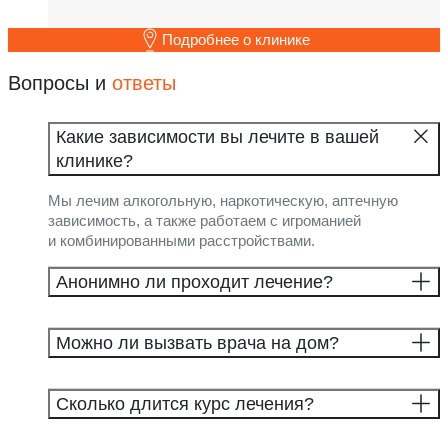
Выезд бригады
3Detox
15 000 ₽
Подробнее о клинике
4Detox
18 000 ₽
Глубокое очищение
12 000 ₽
Вопросы и
ответы
Стандартная терапия
6 000 ₽
Усиленная терапия
8 000 ₽
Какие зависимости вы лечите в вашей
SmartDetox
25 000 ₽
клинике?
SmartDetox 2
30 000 ₽
Мы лечим алкогольную, наркотическую, аптечную
Выезд психиатра/геронтолога
10 000 ₽
зависимость, а также работаем с игроманией
Выезд клинического психолога
10 000 ₽
и комбинированными расстройствами.
Дневной стационар
Анонимно ли проходит лечение?
Возмещение причинённого ущерба
10 000 ₽
клинике
Индивидуальный пост медсестры 1
6 000 ₽
Можно ли вызвать врача на дом?
день
Пребывание в двухместной палате
12 000 ₽
стандарт дневного стационара 1 день
Сколько длится курс лечения?
Пребывание в многоместной палате (от
3х чел,палата наблюдения) дневного
8 000 ₽