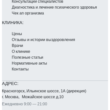
3 500 -
Консультации специалистов
Метаболическая терапия (реамберин)
6 000 ₽
Диагностика и лечение психического здоровья
6 000 -
Чек ап организма
Метаболическая терапия (ремаксол)
8 000 ₽
Непрерывное внутривенное введение
лекарственных препаратов «Глутатион»
8 000 ₽
600-1200мг 1 ед
Цены
Непрерывное внутривенное введение
Отзывы и истории выздоровления
лекарственных препаратов «Глутатион»
30 000 ₽
Врачи
600-1200мг 5 ед
О клинике
3 500 -
Ноотропная терапия
Полезные статьи
(мексидол,цитофлавин)
6 000 ₽
Нормативные акты
Стабилизация психо-эмоционального
7 000 ₽
Контакты
состояния) N1
Стабилизация психо-эмоционального
10 000 ₽
состояния) N2
Красногорск, Ильинское шоссе, 1А (дирекция)
Стоимость зависит от объема используемых препаратов
г. Москва, Можайское шоссе д.10
и тяжести состояния пациента.
Ежедневно 9:00 — 21:00
Психология и психотерапия