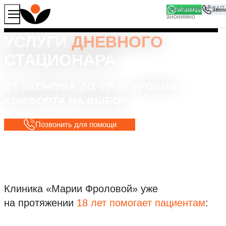
WhatsApp
Продолжая работу с сайтом, вы соглашаетесь на то, что
Хорошо
мы используем файлы
cookies
УСЛУГИ
ДНЕВНОГО
СТАЦИОНАРА
ОТ ЭКОНОМА ДО VIP — УРОВНИ
КОМФОРТА НА ВЫБОР
Позвонить для помощи
Клиника «Марии Фроловой»
уже
на протяжении
18 лет помогает пациентам
: