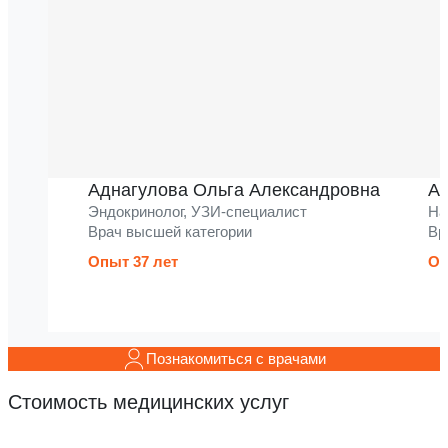
Аднагулова Ольга Александровна
Ак
Эндокринолог, УЗИ-специалист
На
Врач высшей категории
Вр
Опыт 37 лет
Оп
Познакомиться с врачами
Стоимость медицинских услуг