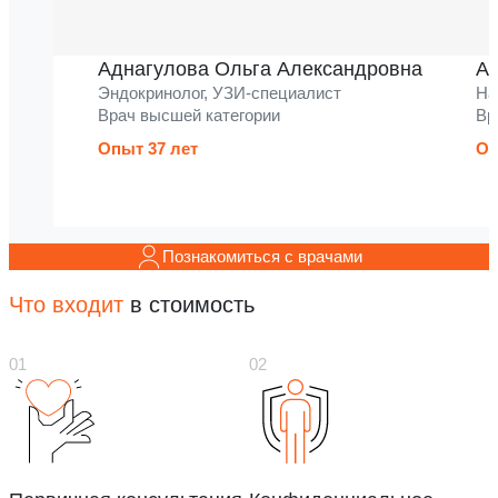
Аднагулова Ольга Александровна
Ак
Эндокринолог, УЗИ-специалист
На
Врач высшей категории
Вр
Опыт 37 лет
Оп
Познакомиться с врачами
Что входит
в стоимость