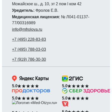
Можайское ш., д. 10, эт 2 пом I ком 42
Уредитель:
Фролов Е.В.
Медицинская лицензия:
№ Л041-01137-
77/00316989
info@mfrolova.ru
5.0
5.0
5.0
5.0
5.0