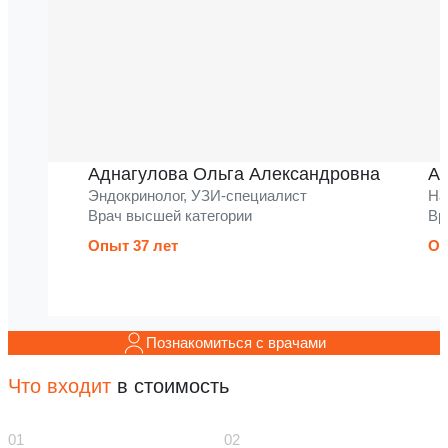
Аднагулова Ольга Александровна
Ак
Эндокринолог, УЗИ-специалист
На
Врач высшей категории
Вр
Опыт 37 лет
Оп
Познакомиться с врачами
Что входит
в стоимость