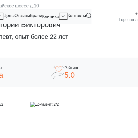
айское шоссе д.10
Цены
Отзывы
Врачи
Контакты
Клиника
горий Викторович
певт, опыт более 22 лет
а
5.0