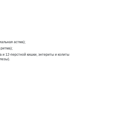
иальная астма);
 ритма);
а и 12-перстной кишки, энтериты и колиты
лезы).