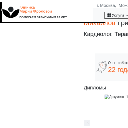
г. Москва, Мож
Клиника
на то, что мы используем
Марии Фроловой
Хорошо
Услуги
ПОМОГАЕМ ЗАВИСИМЫМ 18 ЛЕТ
Михайлов
Гри
Кардиолог, Тера
22 год