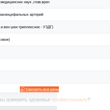
 медицинских наук ,глав.врач
брахиоцефальных артерий
и вен шеи триплексное - УЗДГ)
совое)
Смотреть все цены
вы доверить здоровье
профессионалу
?