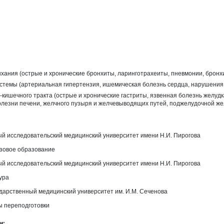
хания (острые и хронические бронхиты, ларинготрахеиты, пневмонии, бронх
стемы (артериальная гипертензия, ишемическая болезнь сердца, нарушения
кишечного тракта (острые и хронические гастриты, язвенная болезнь желудк
олезни печени, желчного пузыря и желчевыводящих путей, поджелудочной же
ый исследовательский медицинский университет имени Н.И. Пирогова
зовое образование
ый исследовательский медицинский университет имени Н.И. Пирогова
ура
ударственный медицинский университет им. И.М. Сеченова
ы переподготовки
и: