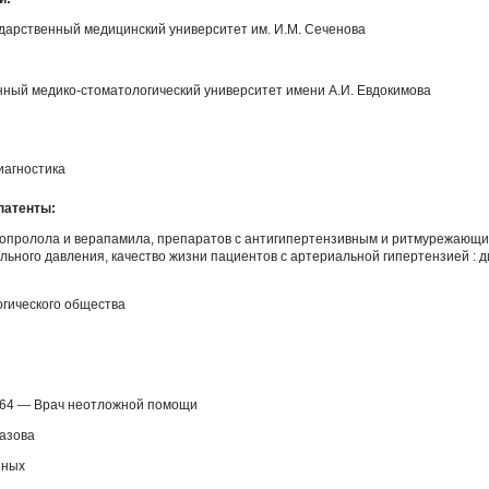
ударственный медицинский университет им. И.М. Сеченова
енный медико-стоматологический университет имени А.И. Евдокимова
иагностика
патенты:
опролола и верапамила, препаратов с антигипертензивным и ритмурежающим
льного давления, качество жизни пациентов с артериальной гипертензией : д
огического общества
 64 —
Врач неотложной помощи
азова
иных