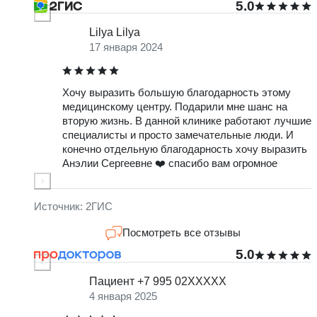
5.0
Lilya Lilya
17 января 2024
Хочу выразить большую благодарность этому
Д
медицинскому центру. Подарили мне шанс на
б
вторую жизнь. В данной клинике работают лучшие
Т
специалисты и просто замечательные люди. И
с
конечно отдельную благодарность хочу выразить
Анэлии Сергеевне ❤️ спасибо вам огромное
о
м
з
-
Источник: 2ГИС
Посмотреть все отзывы
5.0
Пациент +7 995 02XXXXX
4 января 2025