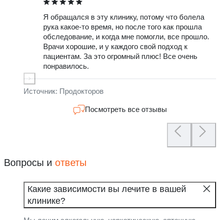
Я обращался в эту клинику, потому что болела
О
рука какое-то время, но после того как прошла
о
обследование, и когда мне помогли, все прошло.
г
Врачи хорошие, и у каждого свой подход к
у
пациентам. За это огромный плюс! Все очень
б
понравилось.
а
у
л
Источник: Продокторов
Посмотреть все отзывы
Вопросы и
ответы
Какие зависимости вы лечите в вашей
клинике?