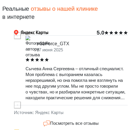
Реальные
отзывы о нашей клинике
в интернете
5.0
+GeForce_GTX
17 июня 2025
Сычева Анна Сергеевна – отличный специалист.
О
Моя проблема с выгоранием казалась
т
неразрешимой, но она помогла мне взглянуть на
ж
нее под другим углом. Мы не просто говорили
ч
о чувствах, но и разбирали конкретные ситуации,
в
находили практические решения для снижения
О
стресса. Очень доволен результатами и тем, что
с
обратилась именно к ней.
н
Источник: Яндекс Карты
к
о
Посмотреть все отзывы
п