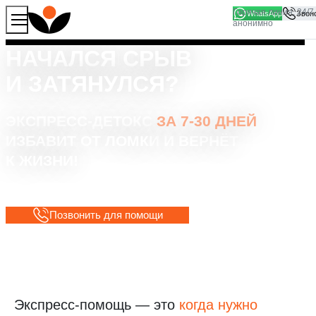
WhatsApp
Продолжая работу с сайтом, вы соглашаетесь на то, что
Хорошо
мы используем файлы
cookies
НАЧАЛСЯ СРЫВ
И ЗАТЯНУЛСЯ?
ЭКСПРЕСС-ДЕТОКС
ЗА 7-30 ДНЕЙ
ИЗБАВИТ ОТ ЛОМКИ
И ВЕРНЁТ
К ЖИЗНИ!
АНОНИМНОСТЬ (ЮРИДИЧЕСКОЕ ПОДКРЕПЛЕНИЕ)
Позвонить для помощи
Экспресс-помощь — это
когда нужно