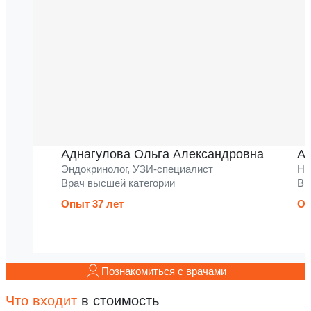
Аднагулова Ольга Александровна
Ак
Эндокринолог, УЗИ-специалист
На
Врач высшей категории
Вр
Опыт 37 лет
Оп
Познакомиться с врачами
Что входит
в стоимость