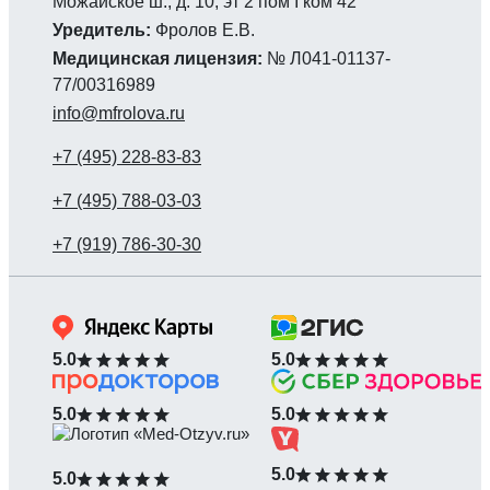
Можайское ш., д. 10, эт 2 пом I ком 42
Уредитель:
Фролов Е.В.
Медицинская лицензия:
№ Л041-01137-
77/00316989
info@mfrolova.ru
5.0
5.0
5.0
5.0
5.0
5.0