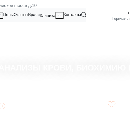
айское шоссе д.10
Цены
Отзывы
Врачи
Контакты
Клиника
 АНАЛИЗЫ КРОВИ, БИОХИМИЮ 
Экономит время благодаря объединению
Позв
ключевых тестов.
пробл