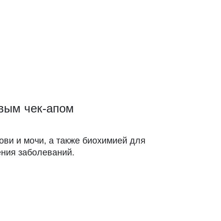
овым чек-апом
ови и мочи, а также биохимией для
ения заболеваний.
.