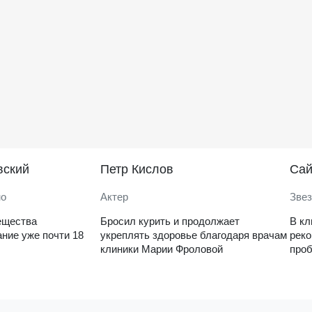
вский
Петр Кислов
Саи
но
Актер
Звез
ещества
Бросил курить и продолжает
В кл
ние уже почти 18
укреплять здоровье благодаря врачам
рек
клиники Марии Фроловой
проб