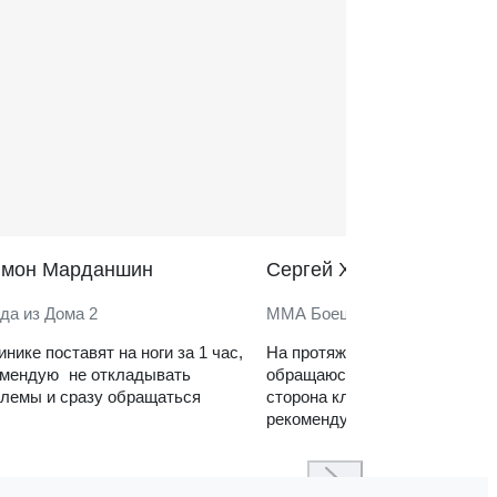
̆мон Марданшин
Сергей Харитонов
да из Дома 2
ММА Боец
инике поставят на ноги за 1 час,
На протяжении нескольких ле
омендую не откладывать
обращаюсь в клинику. Сильн
лемы и сразу обращаться
сторона клиники — реабилит
рекомендую