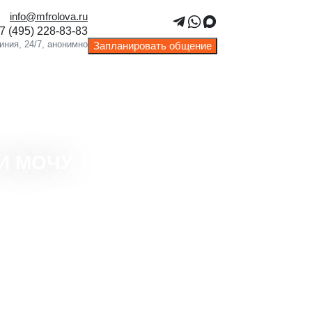
info@mfrolova.ru
Запланировать общение
И МОЧУ
оляет выявить потенциальные
емы на раннем этапе.