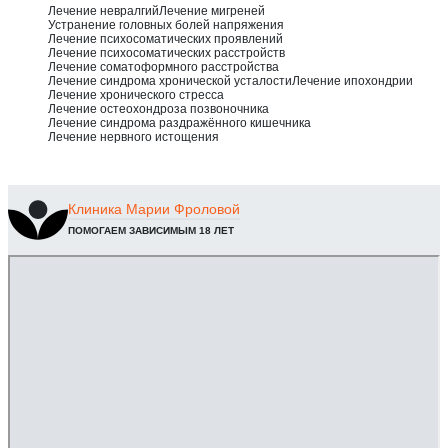
Лечение невралгий
Лечение мигреней
Устранение головных болей напряжения
Лечение психосоматических проявлений
Лечение психосоматических расстройств
Лечение соматоформного расстройства
Лечение синдрома хронической усталости
Лечение ипохондрии
Лечение хронического стресса
Лечение остеохондроза позвоночника
Лечение синдрома раздражённого кишечника
Лечение нервного истощения
Клиника
Марии Фроловой
ПОМОГАЕМ ЗАВИСИМЫМ 18 ЛЕТ