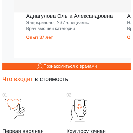
Аднагулова Ольга Александровна
Ак
Эндокринолог, УЗИ-специалист
На
Врач высшей категории
Вр
Опыт 37 лет
Оп
Познакомиться с врачами
Что входит
в стоимость
Первая вводная
Круглосуточная