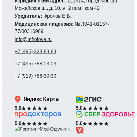
Юридический адрес:
121374, город Москва,
Можайское ш., д. 10, эт 2 пом I ком 42
Уредитель:
Фролов Е.В.
Медицинская лицензия:
№ Л041-01137-
77/00316989
info@mfrolova.ru
5.0
5.0
5.0
5.0