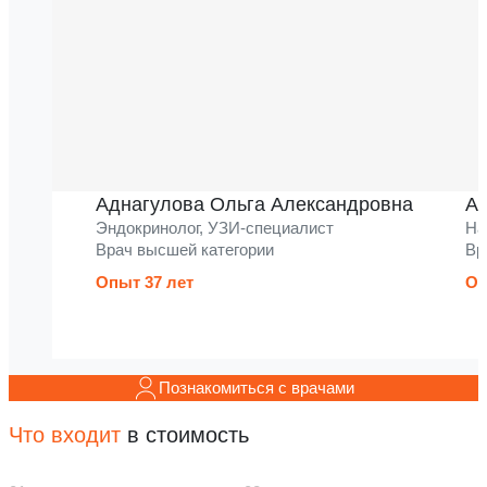
Аднагулова Ольга Александровна
Ак
Эндокринолог, УЗИ-специалист
На
Врач высшей категории
Вр
Опыт 37 лет
Оп
Познакомиться с врачами
Что входит
в стоимость