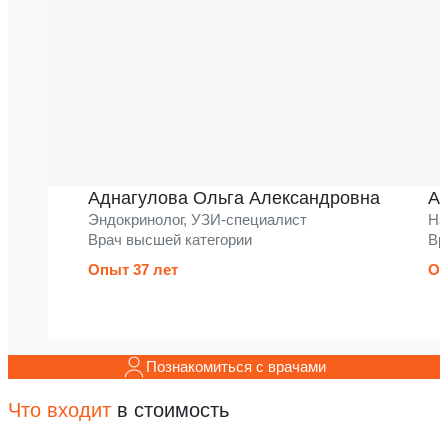
Аднагулова Ольга Александровна
Ак
Эндокринолог, УЗИ-специалист
На
Врач высшей категории
Вр
Опыт 37 лет
Оп
Познакомиться с врачами
Что входит
в стоимость