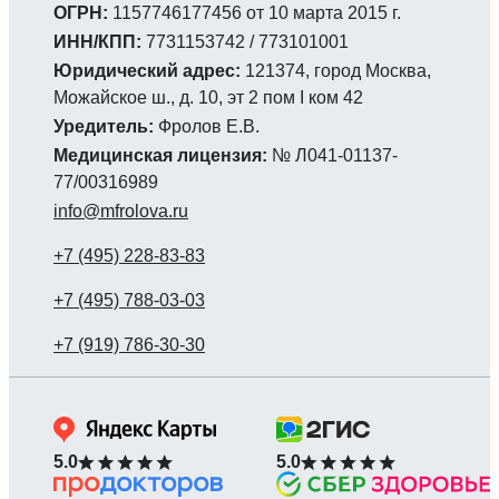
ОГРН:
1157746177456 от 10 марта 2015 г.
ИНН/КПП:
7731153742 / 773101001
Юридический адрес:
121374, город Москва,
Можайское ш., д. 10, эт 2 пом I ком 42
Уредитель:
Фролов Е.В.
Медицинская лицензия:
№ Л041-01137-
77/00316989
info@mfrolova.ru
5.0
5.0