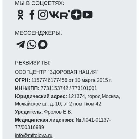
ООО "ЦЕНТР "ЗДОРОВАЯ НАЦИЯ"
ОГРН:
1157746177456 от 10 марта 2015 г.
ИНН/КПП:
7731153742 / 773101001
Юридический адрес:
121374, город Москва,
Можайское ш., д. 10, эт 2 пом I ком 42
Уредитель:
Фролов Е.В.
Медицинская лицензия:
№ Л041-01137-
77/00316989
info@mfrolova.ru