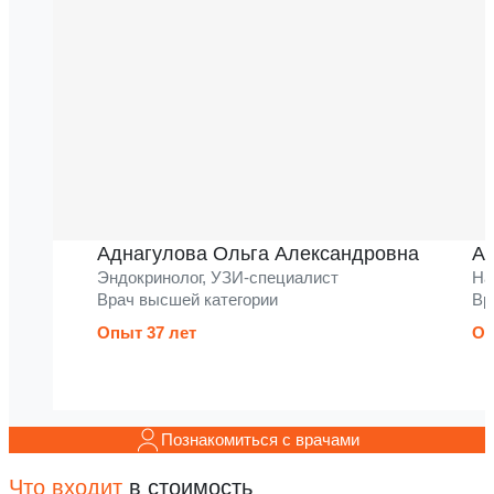
Аднагулова Ольга Александровна
Ак
Эндокринолог, УЗИ-специалист
На
Врач высшей категории
Вр
Опыт 37 лет
Оп
Познакомиться с врачами
Что входит
в стоимость