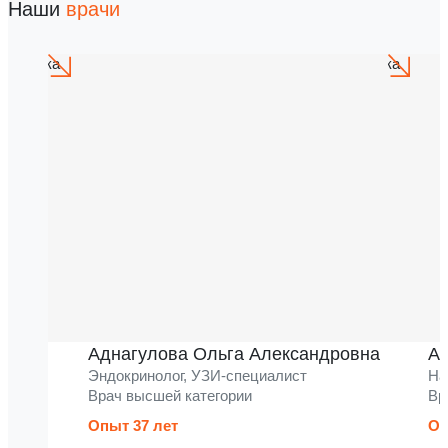
Наши
врачи
Аднагулова Ольга Александровна
Ак
Эндокринолог, УЗИ-специалист
На
Врач высшей категории
Вр
Опыт 37 лет
Оп