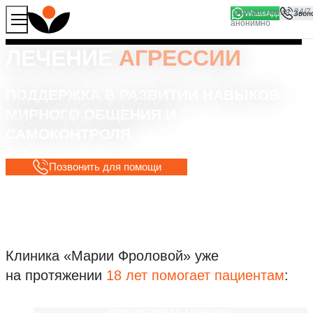
WhatsApp
Продолжая работу с сайтом, вы соглашаетесь на то, что
Хорошо
мы используем файлы
cookies
ЛЕЧЕНИЕ
АГРЕССИИ
ПОДДЕРЖКА В РАЗВИТИИ НАВЫКОВ
МИРНОГО ОБЩЕНИЯ И
САМОКОНТРОЛЯ
Позвонить для помощи
Клиника «Марии Фроловой»
уже
на протяжении
18 лет помогает пациентам
:
ПОДРОСТКОВАЯ АГРЕССИЯ