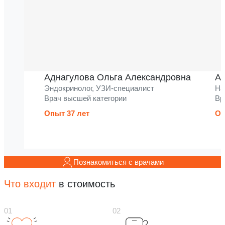
Аднагулова Ольга Александровна
Ак
Эндокринолог, УЗИ-специалист
На
Врач высшей категории
Вр
Опыт 37 лет
Оп
Познакомиться с врачами
Что входит
в стоимость