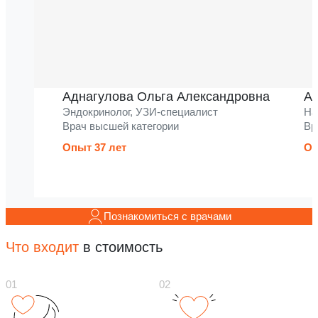
Аднагулова Ольга Александровна
Ак
Эндокринолог, УЗИ-специалист
На
Врач высшей категории
Вр
Опыт 37 лет
Оп
Познакомиться с врачами
Что входит
в стоимость