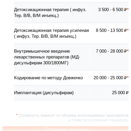
Детоксикационная терапия ( инфуз.
3 500 - 6 500 ₽
Тер. В/В, В/М инъекц.)
Детоксикационная терапия усиленая
8 500 - 13 500 ₽
( инфуз. Тер. В/В, В/М инъекц.)
Внутримышечное введение
7 000 - 28 000 ₽
лекарственных препаратов (МД-
дисульфирам 300/1800МГ)
Кодирование по методу Довженко
20 000 - 25 000 ₽
Имплантация (дисульфирам)
25 000 ₽
Стоимость зависит от объема используемых препаратов
и тяжести состояния пациента.
Смотреть все цены