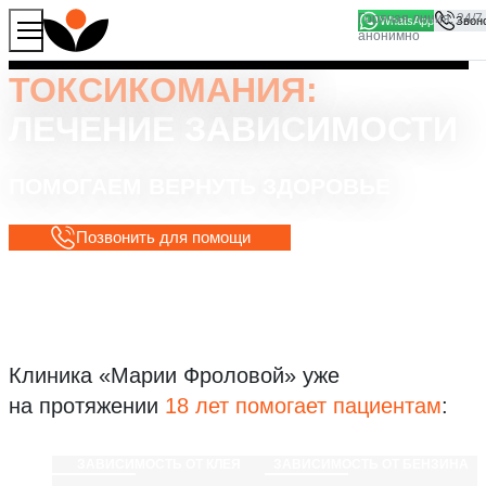
WhatsApp
Продолжая работу с сайтом, вы соглашаетесь на то, что
Хорошо
мы используем файлы
cookies
ТОКСИКОМАНИЯ:
ЛЕЧЕНИЕ ЗАВИСИМОСТИ
ПОМОГАЕМ ВЕРНУТЬ ЗДОРОВЬЕ
Позвонить для помощи
Клиника «Марии Фроловой»
уже
на протяжении
18 лет помогает пациентам
:
ЗАВИСИМОСТЬ ОТ КЛЕЯ
ЗАВИСИМОСТЬ ОТ БЕНЗИНА