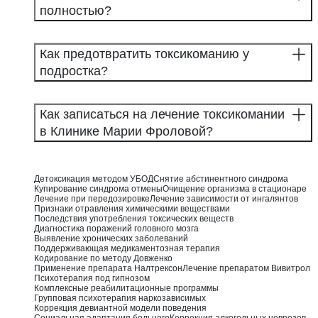
полностью?
Как предотвратить токсикоманию у
подростка?
Как записаться на лечение токсикомании
в Клинике Марии Фроловой?
Детоксикация методом УБОД
Снятие абстинентного синдрома
Купирование синдрома отмены
Очищение организма в стационаре
Лечение при передозировке
Лечение зависимости от ингалянтов
Признаки отравления химическими веществами
Последствия употребления токсических веществ
Диагностика поражений головного мозга
Выявление хронических заболеваний
Поддерживающая медикаментозная терапия
Кодирование по методу Довженко
Применение препарата Налтрексон
Лечение препаратом Вивитрол
Психотерапия под гипнозом
Комплексные реабилитационные программы
Групповая психотерапия наркозависимых
Коррекция девиантной модели поведения