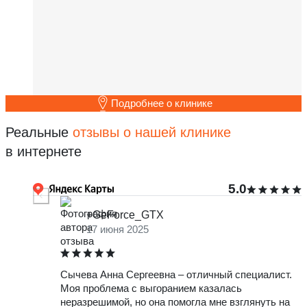
Подробнее о клинике
Реальные
отзывы о нашей клинике
в интернете
5.0
+GeForce_GTX
17 июня 2025
Сычева Анна Сергеевна – отличный специалист.
О
Моя проблема с выгоранием казалась
т
неразрешимой, но она помогла мне взглянуть на
ж