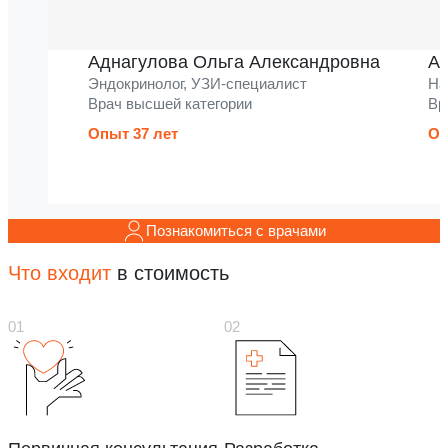
Аднагулова Ольга Александровна
Ак
Эндокринолог, УЗИ-специалист
На
Врач высшей категории
Вр
Опыт 37 лет
Оп
Познакомиться с врачами
Что входит
в стоимость