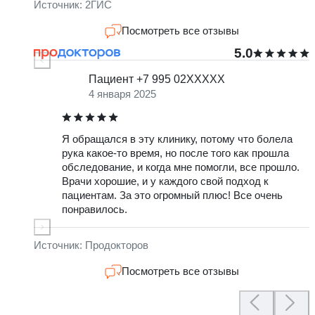
-
Источник: 2ГИС
Посмотреть все отзывы
5.0
Пациент +7 995 02XXXXX
4 января 2025
Я обращался в эту клинику, потому что болела
О
рука какое-то время, но после того как прошла
о
обследование, и когда мне помогли, все прошло.
г
Врачи хорошие, и у каждого свой подход к
у
пациентам. За это огромный плюс! Все очень
б
понравилось.
а
у
л
Источник: Продокторов
Посмотреть все отзывы