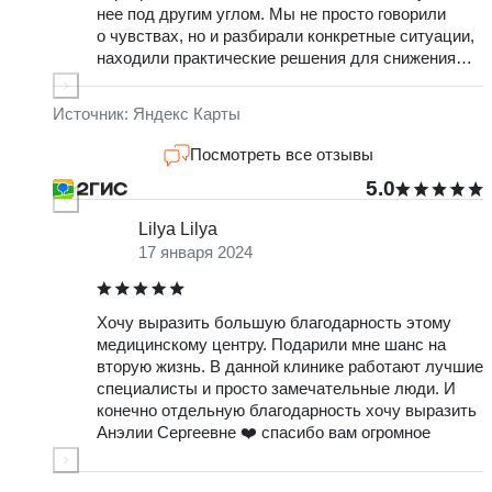
нее под другим углом. Мы не просто говорили
ч
о чувствах, но и разбирали конкретные ситуации,
в
находили практические решения для снижения
О
стресса. Очень доволен результатами и тем, что
с
обратилась именно к ней.
н
Источник: Яндекс Карты
к
о
Посмотреть все отзывы
п
5.0
Lilya Lilya
17 января 2024
Хочу выразить большую благодарность этому
Д
медицинскому центру. Подарили мне шанс на
б
вторую жизнь. В данной клинике работают лучшие
Т
специалисты и просто замечательные люди. И
с
конечно отдельную благодарность хочу выразить
Анэлии Сергеевне ❤️ спасибо вам огромное
о
м
з