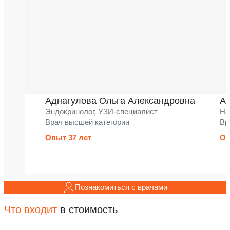
Аднагулова Ольга Александровна
Ак
Эндокринолог, УЗИ-специалист
На
Врач высшей категории
Вр
Опыт 37 лет
Оп
Познакомиться с врачами
Что входит
в стоимость