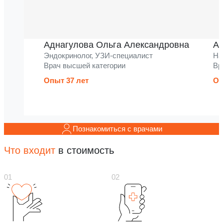
Аднагулова Ольга Александровна
Ак
Эндокринолог, УЗИ-специалист
На
Врач высшей категории
Вр
Опыт 37 лет
Оп
Познакомиться с врачами
Что входит
в стоимость