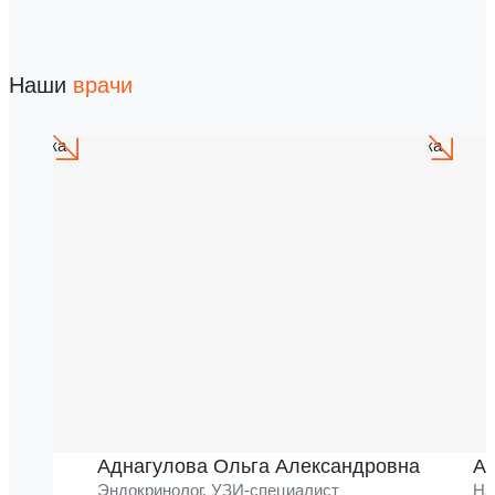
Наши
врачи
Аднагулова Ольга Александровна
Ак
Эндокринолог, УЗИ-специалист
На