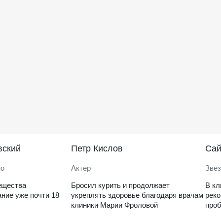
вский
Петр Кислов
Саи
но
Актер
Звез
ещества
Бросил курить и продолжает
В кл
ние уже почти 18
укреплять здоровье благодаря врачам
рек
клиники Марии Фроловой
проб