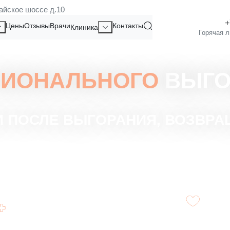
айское шоссе д.10
Цены
Отзывы
Врачи
Контакты
Клиника
ИОНАЛЬНОГО
ВЫГО
 ПОСЛЕ ВЫГОРАНИЯ, ВОЗВР
Укрепление эмоциональной устойчивости
Подд
и уверенности.
резул