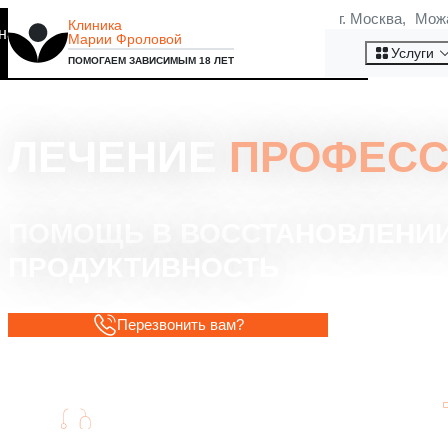
г. Москва, Мож
Клиника
на то, что мы используем
Марии Фроловой
Хорошо
Услуги
ПОМОГАЕМ ЗАВИСИМЫМ 18 ЛЕТ
ЛЕЧЕНИЕ
ПРОФЕСС
ПОМОЩЬ В ВОССТАНОВЛЕНИИ
ПРОДУКТИВНОСТЬ
Перезвонить вам?
Помощь специалистов на всех этапах
восстановления.