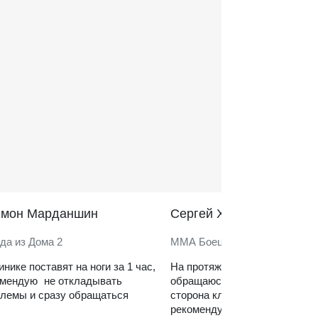
̆мон Марданшин
Сергей Харитонов
да из Дома 2
ММА Боец
инике поставят на ноги за 1 час,
На протяжении нескольких ле
омендую не откладывать
обращаюсь в клинику. Сильн
лемы и сразу обращаться
сторона клиники — реабилит
рекомендую