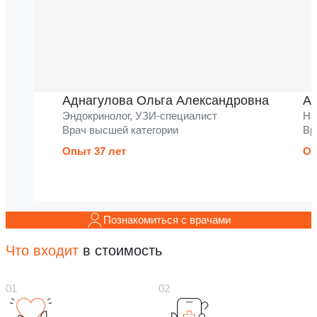
Аднагулова Ольга Александровна
Ак
Эндокринолог, УЗИ-специалист
На
Врач высшей категории
Вр
Опыт 37 лет
Оп
Познакомиться с врачами
Что входит
в стоимость