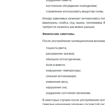
ухудшение памяти;
постоянное обсуждение психоделики;
стремление использовать вещества снова.
Иногда зависимых начинают интересовать по
марихуаны, спайса, лсд, гашиш, тропикамид.
требуется начинать как можно раньше.
Физические симптомы
После употребления галлюциногенов возника
тошнота рвота;
расширение зрачков;
обильное потоотделение;
боли в животе;
повышение температуры;
сильная интоксикация;
изменение веса;
нарушение сна;
ухудшение состояния организма.
В некоторых случаях после употребления галл
тяжелые нарушения сердечно сосудистой сис