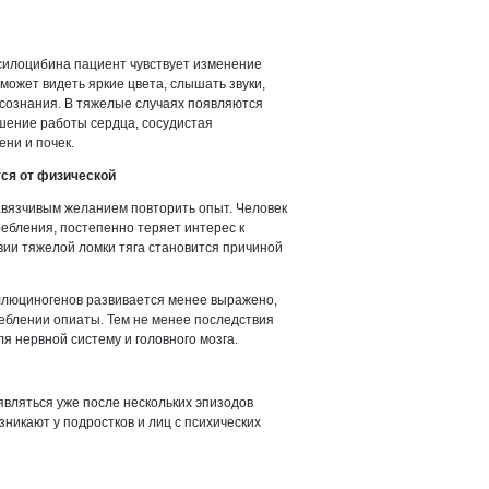
илоцибина пациент чувствует изменение
может видеть яркие цвета, слышать звуки,
 сознания. В тяжелые случаях появляются
шение работы сердца, сосудистая
ени и почек.
ся от физической
авязчивым желанием повторить опыт. Человек
ребления, постепенно теряет интерес к
вии тяжелой ломки тяга становится причиной
ллюциногенов развивается менее выражено,
реблении опиаты. Тем не менее последствия
 нервной систему и головного мозга.
вляться уже после нескольких эпизодов
никают у подростков и лиц с психических