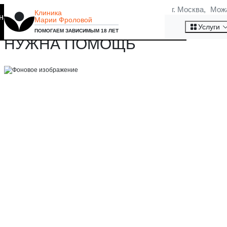
г. Москва, Мож
Клиника
на то, что мы используем
Марии Фроловой
ЕСТЬ ЛИ ЗАВИСИМОСТЬ ОТ Г
Хорошо
Услуги
ПОМОГАЕМ ЗАВИСИМЫМ 18 ЛЕТ
НУЖНА ПОМОЩЬ