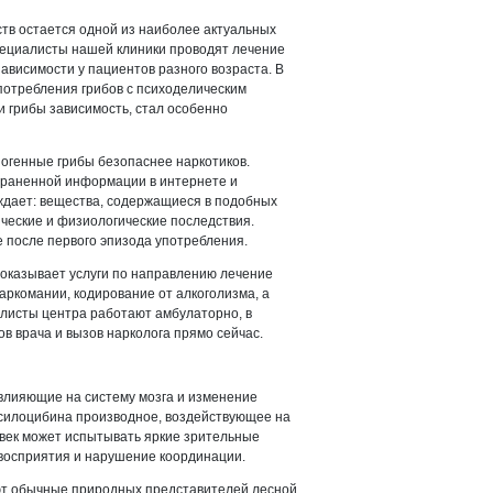
тв остается одной из наиболее актуальных
пециалисты нашей клиники проводят лечение
ависимости у пациентов разного возраста. В
употребления грибов с психоделическим
и грибы зависимость, стал особенно
огенные грибы безопаснее наркотиков.
траненной информации в интернете и
ждает: вещества, содержащиеся в подобных
ческие и физиологические последствия.
 после первого эпизода употребления.
 оказывает услуги по направлению лечение
аркомании, кодирование от алкоголизма, а
листы центра работают амбулаторно, в
в врача и вызов нарколога прямо сейчас.
влияющие на систему мозга и изменение
силоцибина производное, воздействующее на
век может испытывать яркие зрительные
 восприятия и нарушение координации.
т обычные природных представителей лесной