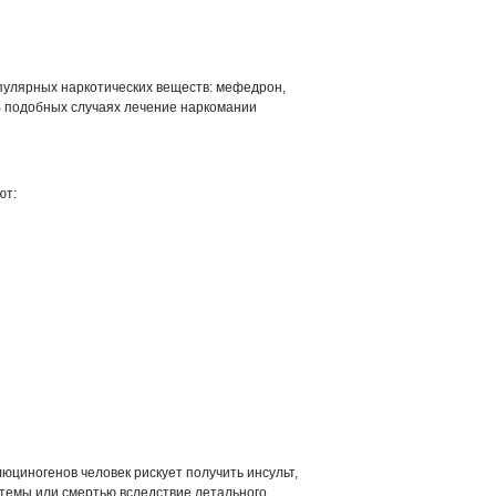
пулярных наркотических веществ: мефедрон,
 В подобных случаях лечение наркомании
ют:
юциногенов человек рискует получить инсульт,
темы или смертью вследствие летального