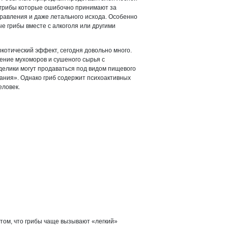
е грибы которые ошибочно принимают за
травления и даже летального исхода. Особенно
е грибы вместе с алкоголя или другими
котический эффект, сегодня довольно много.
ение мухоморов и сушеного сырья с
елики могут продаваться под видом пищевого
ания». Однако гриб содержит психоактивных
еловек.
том, что грибы чаще вызывают «легкий»