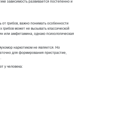
тике зависимость развивается постепенно и
ь от грибов, важно понимать особенности
 грибов может не вызывать классической
аин или амфетамина, однако психологическая
ухомор наркотиком не является. Но
таточно для формирования пристрастие,
.
т у человека: