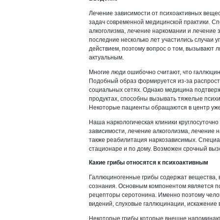
Лечение зависимости от психоактивных вещес
задач современной медицинской практики. С
алкоголизма, лечение наркомании и лечение з
последние несколько лет участились случаи 
действием, поэтому вопрос о том, вызывают л
актуальным.
Многие люди ошибочно считают, что галлюцин
Подобный образ формируется из-за распрос
социальных сетях. Однако медицина подтвер
продуктах, способны вызывать тяжелые психи
Некоторые пациенты обращаются в центр уже
Наша наркологическая клиники круглосуточно
зависимости, лечение алкоголизма, лечение н
также реабилитация наркозависимых. Специа
стационаре и по дому. Возможен срочный вызо
Какие грибы относятся к психоактивным
Галлюциногенные грибы содержат вещества, 
сознания. Основным компонентом является п
рецепторы серотонина. Именно поэтому чело
видений, слуховые галлюцинации, искажение
Некоторые грибы которые внешне напоминаю