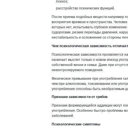
психоз;
расстройство психических функций.
После приема подобных веществ например пс
восприятия времени и пространства. Человек 
которых нет, испытывать глубокое изменение
судорогами, резкие перепады давления, нару
нестабильность и осложнение со стороны печ
Чем психологическая зависимость отличает
Психологическая зависимости проявляется н
начинает мыслит только о новом эпизод упот
собственной жизни и семье. Даже при отсутст
неконтролируемого поведения.
Физическое привыкание при употребления га
чем при алкоголизма, токсикомании или упот
употребления способны быть необратимым для
Признаки зависимости от грибов
Признаки формирующейся аддикции могут поя
употребления. Особенно быстро проблемы воз
заболеваний.
Психологические симптомы