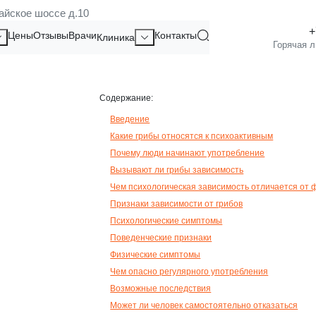
айское шоссе д.10
РИБОВ: КАК РАСПОЗНАТЬ ПР
Цены
Отзывы
Врачи
Контакты
Клиника
Содержание:
Введение
Какие грибы относятся к психоактивным
Почему люди начинают употребление
Вызывают ли грибы зависимость
Чем психологическая зависимость отличается от 
Признаки зависимости от грибов
Психологические симптомы
Поведенческие признаки
Физические симптомы
Чем опасно регулярного употребления
Возможные последствия
Может ли человек самостоятельно отказаться